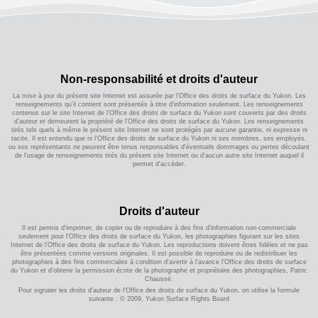
Non-responsabilité et droits d'auteur
La mise à jour du présent site Internet est assurée par l'Office des droits de surface du Yukon. Les
renseignements qu'il contient sont présentés à titre d'information seulement. Les renseignements
contenus sur le site Internet de l'Office des droits de surface du Yukon sont couverts par des droits
d'auteur et demeurent la propriété de l'Office des droits de surface du Yukon. Les renseignements
tirés tels quels à même le présent site Internet ne sont protégés par aucune garantie, ni expresse ni
tacite. Il est entendu que ni l'Office des droits de surface du Yukon ni ses membres, ses employés,
ou ses représentants ne peuvent être tenus responsables d'éventuels dommages ou pertes découlant
de l'usage de renseignements tirés du présent site Internet ou d'aucun autre site Internet auquel il
permet d'accéder.
Droits d'auteur
Il est permis d'imprimer, de copier ou de reproduire à des fins d'information non-commerciale
seulement pour l'Office des droits de surface du Yukon, les photographies figurant sur les sites
Internet de l'Office des droits de surface du Yukon. Les reproductions doivent êtres fidèles et ne pas
être présentées comme versions originales. Il est possible de reproduire ou de redistribuer les
photographies à des fins commerciales à condition d'avertir à l'avance l'Office des droits de surface
du Yukon et d'obtenir la permission écrite de la photographe et propriétaire des photographies, Patric
Chaussé.
Pour signaler les droits d'auteur de l'Office des droits de surface du Yukon, on utilise la formule
suivante : © 2009, Yukon Surface Rights Board