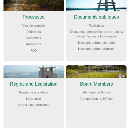
Processus
Documents publiques
Vue d'ensemble
Publictions
Différends
Demandes complétées en vertu de la
Loi sur l'accès à l'information
Demandes
Dossiers publics en cours
Audiences
Dossiers publics archivés
FAQ
Règles and Législation
Board Members
Règles de procédure
Membres de l'Office
Législation
Composition de l'Office
Autres sites pertinents